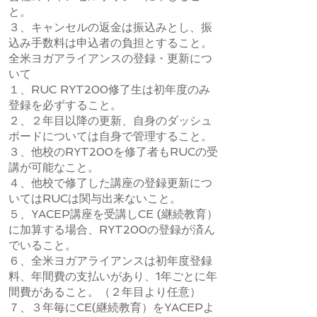
と。
３、キャンセルの返金は振込みとし、振
込み手数料は申込者の負担とすること。
全米ヨガアライアンスの登録・更新につ
いて
１、RUC RYT200修了生は初年度のみ
登録を必ずすること。
２、２年目以降の更新、自身のダッシュ
ボードについては自身で管理すること。
３、他校のRYT200を修了者もRUCの受
講が可能なこと。
４、他校で修了した講座の登録更新につ
いてはRUCは関与出来ないこと。
５、YACEP講座を受講しCE (継続教育）
に加算する場合、RYT200の登録が済ん
でいること。
６、全米ヨガアライアンスは初年度登録
料、年間費の支払いがあり、1年ごとに年
間費があること。（２年目より任意）
７、３年毎にCE(継続教育）をYACEPよ