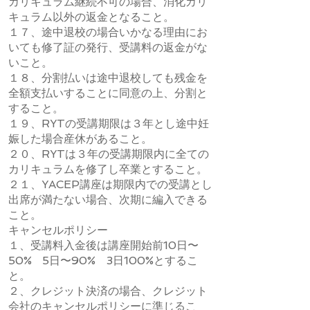
カリキュラム継続不可の場合、消化カリ
キュラム以外の返金となること。
１７、途中退校の場合いかなる理由にお
いても修了証の発行、受講料の返金がな
いこと。
１８、分割払いは途中退校しても残金を
全額支払いすることに同意の上、分割と
すること。
１９、RYTの受講期限は３年とし途中妊
娠した場合産休があること。
２０、RYTは３年の受講期限内に全ての
カリキュラムを修了し卒業とすること。
​２１、YACEP講座は期限内での受講とし
出席が満たない場合、次期に編入できる
こと。
キャンセルポリシー
１、受講料入金後は講座開始前10日〜
50% 5日〜90% 3日100%とするこ
と。
２、クレジット決済の場合、クレジット
会社のキャンセルポリシーに準じるこ