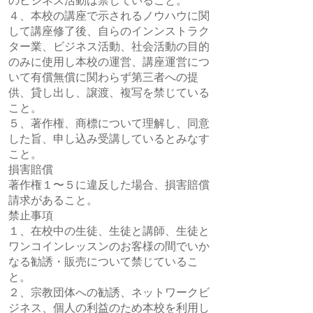
のビジネス活動は禁じていること。
４、本校の講座で示されるノウハウに関
して講座修了後、自らのインンストラク
ター業、ビジネス活動、社会活動の目的
のみに使用し本校の運営、講座運営につ
いて有償無償に関わらず第三者への提
供、貸し出し、譲渡、複写を禁じている
こと。
５、著作権、商標について理解し、同意
した旨、申し込み受講しているとみなす
こと。
損害賠償
著作権１〜５に違反した場合、損害賠償
請求があること。
禁止事項
１、在校中の生徒、生徒と講師、生徒と
ワンコインレッスンのお客様の間でいか
なる勧誘・販売について禁じているこ
と。
２、宗教団体への勧誘、ネットワークビ
ジネス、個人の利益のため本校を利用し